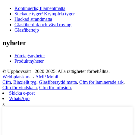
Kontinuerlig filamentmatta
Stickade tyger/ Krympfria tyger
Hackad strandmatta
Glasfiberduk och vävd roving
Glasfibertejp
nyheter
Företagsnyheter
Produktnyheter
© Upphovsrätt - 2020-2025: Alla rättigheter förbehållna. -
Webbplatskarta
-
AMP Mobil
Cfm
,
Biaxiellt tyg
,
Glasfibersydd matta
,
Cfm för laminerade ark
,
Cfm för vindskala
,
Cfm för infusion
,
Skicka e-post
WhatsApp
x