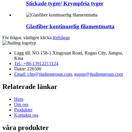
Stickade tyger/ Krympfria tyger
Glasfiber kontinuerlig filamentmatta
För frågor, vänligen klicka.
förfrågan
Lägg till: NO.158-1 Xingyuan Road, Rugao City, Jiangsu,
Kina
Tel.: +86-13912213124
Dator: 226500
Email: cfm@jiudinggroup.com
,
guoqs@jiudinggroup.com
Relaterade länkar
Hem
Om oss
Produkter
Kontakta oss
våra produkter