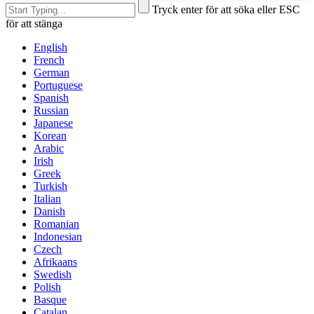
Tryck enter för att söka eller ESC
för att stänga
English
French
German
Portuguese
Spanish
Russian
Japanese
Korean
Arabic
Irish
Greek
Turkish
Italian
Danish
Romanian
Indonesian
Czech
Afrikaans
Swedish
Polish
Basque
Catalan