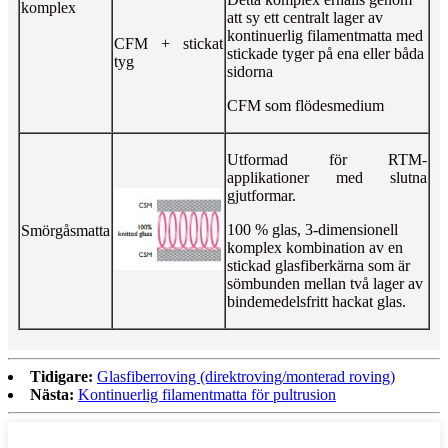
komplex
att sy ett centralt lager av
kontinuerlig filamentmatta med
CFM + stickat
stickade tyger på ena eller båda
tyg
sidorna
CFM som flödesmedium
Utformad för RTM-
applikationer med slutna
gjutformar.
100 % glas, 3-dimensionell
Smörgåsmatta
komplex kombination av en
stickad glasfiberkärna som är
sömbunden mellan två lager av
bindemedelsfritt hackat glas.
Tidigare:
Glasfiberroving (direktroving/monterad roving)
Nästa:
Kontinuerlig filamentmatta för pultrusion