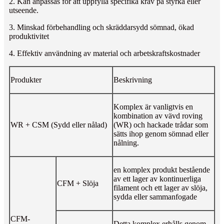
2. Kan anpassas för att uppfylla specifika krav på styrka eller
utseende.
3. Minskad förbehandling och skräddarsydd sömnad, ökad
produktivitet
4. Effektiv användning av material och arbetskraftskostnader
Produkter
Beskrivning
Komplex är vanligtvis en
kombination av vävd roving
WR + CSM (Sydd eller nålad)
(WR) och hackade trådar som
sätts ihop genom sömnad eller
nålning.
en komplex produkt bestående
av ett lager av kontinuerliga
CFM + Slöja
filament och ett lager av slöja,
sydda eller sammanfogade
CFM-
Detta komplex erhålls genom