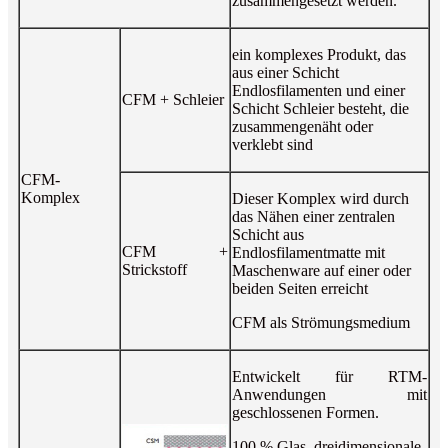
zusammengesetzt werden.
ein komplexes Produkt, das
aus einer Schicht
Endlosfilamenten und einer
CFM + Schleier
Schicht Schleier besteht, die
zusammengenäht oder
verklebt sind
CFM-
Komplex
Dieser Komplex wird durch
das Nähen einer zentralen
Schicht aus
CFM +
Endlosfilamentmatte mit
Strickstoff
Maschenware auf einer oder
beiden Seiten erreicht
CFM als Strömungsmedium
Entwickelt für RTM-
Anwendungen mit
geschlossenen Formen.
100 % Glas, dreidimensionale