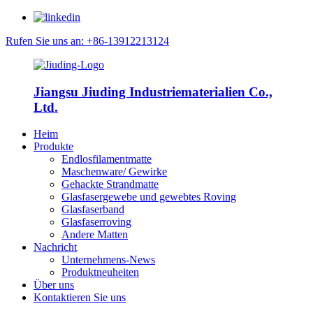
Rufen Sie uns an: +86-13912213124
Jiangsu Jiuding Industriematerialien Co.,
Ltd.
Heim
Produkte
Endlosfilamentmatte
Maschenware/ Gewirke
Gehackte Strandmatte
Glasfasergewebe und gewebtes Roving
Glasfaserband
Glasfaserroving
Andere Matten
Nachricht
Unternehmens-News
Produktneuheiten
Über uns
Kontaktieren Sie uns