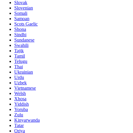
Slovak
Slovenian
Somali
Samoan
Scots Gaelic
Shona
Sindhi
Sundanese
Swahili
Tajik
Tamil
Telugu
Thai
Ukrainian
Urdu
Uzbek
Vietnamese
Welsh
Xhosa
Yiddish
Yoruba
Zulu
Kinyarwanda
Tatar
Oriya