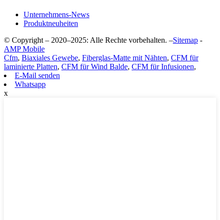
Unternehmens-News
Produktneuheiten
© Copyright – 2020–2025: Alle Rechte vorbehalten. –
Sitemap
-
AMP Mobile
Cfm
,
Biaxiales Gewebe
,
Fiberglas-Matte mit Nähten
,
CFM für
laminierte Platten
,
CFM für Wind Balde
,
CFM für Infusionen
,
E-Mail senden
Whatsapp
x