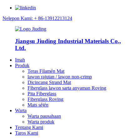
Nelepon Kami: + 86-13912213124
Jiangsu Jiuding Industrial Materials Co.,
Ltd.
Imah
Produk
Teras Filamén Mat
lawon rajutan / lawon non-crimp
Dicincang Strand Mat
Fiberglass lawon sarta anyaman Roving
Pita Fiberglass
Fiberglass Roving
Mats séjén
Warta
Warta pausahaan
Warta produk
Tentang Kami
Taros Kami