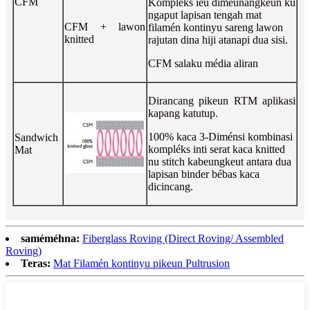
CFM
Kompleks ieu dimeunangkeun ku
ngaput lapisan tengah mat
CFM + lawon
filamén kontinyu sareng lawon
knitted
rajutan dina hiji atanapi dua sisi.
CFM salaku média aliran
Dirancang pikeun RTM aplikasi
kapang katutup.
100% kaca 3-Diménsi kombinasi
Sandwich
kompléks inti serat kaca knitted
Mat
nu stitch kabeungkeut antara dua
lapisan binder bébas kaca
dicincang.
saméméhna:
Fiberglass Roving (Direct Roving/ Assembled
Roving)
Teras:
Mat Filamén kontinyu pikeun Pultrusion