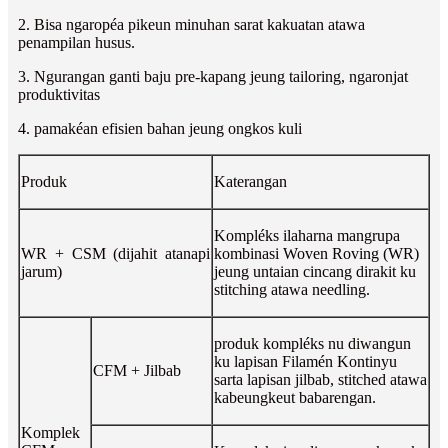
2. Bisa ngaropéa pikeun minuhan sarat kakuatan atawa
penampilan husus.
3. Ngurangan ganti baju pre-kapang jeung tailoring, ngaronjat
produktivitas
4. pamakéan efisien bahan jeung ongkos kuli
Produk
Katerangan
Kompléks ilaharna mangrupa
WR + CSM (dijahit atanapi
kombinasi Woven Roving (WR)
jarum)
jeung untaian cincang dirakit ku
stitching atawa needling.
produk kompléks nu diwangun
ku lapisan Filamén Kontinyu
CFM + Jilbab
sarta lapisan jilbab, stitched atawa
kabeungkeut babarengan.
Komplek