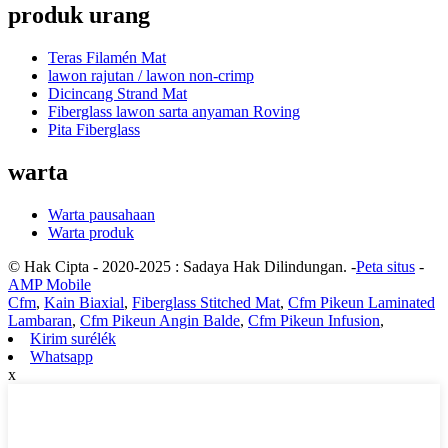
produk urang
Teras Filamén Mat
lawon rajutan / lawon non-crimp
Dicincang Strand Mat
Fiberglass lawon sarta anyaman Roving
Pita Fiberglass
warta
Warta pausahaan
Warta produk
© Hak Cipta - 2020-2025 : Sadaya Hak Dilindungan. -
Peta situs
-
AMP Mobile
Cfm
,
Kain Biaxial
,
Fiberglass Stitched Mat
,
Cfm Pikeun Laminated
Lambaran
,
Cfm Pikeun Angin Balde
,
Cfm Pikeun Infusion
,
Kirim surélék
Whatsapp
x