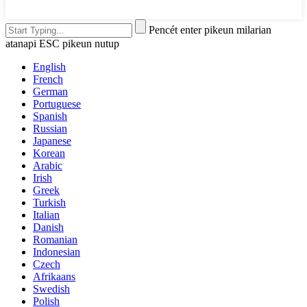
Pencét enter pikeun milarian
atanapi ESC pikeun nutup
English
French
German
Portuguese
Spanish
Russian
Japanese
Korean
Arabic
Irish
Greek
Turkish
Italian
Danish
Romanian
Indonesian
Czech
Afrikaans
Swedish
Polish