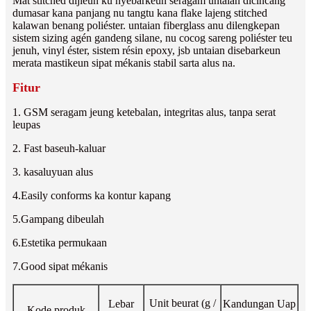
Mat stitched dijieun ku nyebarkeun seragam untaian dicincang
dumasar kana panjang nu tangtu kana flake lajeng stitched
kalawan benang poliéster. untaian fiberglass anu dilengkepan
sistem sizing agén gandeng silane, nu cocog sareng poliéster teu
jenuh, vinyl éster, sistem résin epoxy, jsb untaian disebarkeun
merata mastikeun sipat mékanis stabil sarta alus na.
Fitur
1. GSM seragam jeung ketebalan, integritas alus, tanpa serat
leupas
2. Fast baseuh-kaluar
3. kasaluyuan alus
4.Easily conforms ka kontur kapang
5.Gampang dibeulah
6.Estetika permukaan
7.Good sipat mékanis
Unit beurat (g /
Lebar
Kandungan Uap
Kode produk