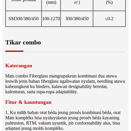
(mm)
㎡)
(%)
SM300/380/450
100-1270
300/380/450
≤0.2
Tikar combo
Katerangan
Mats combo Fiberglass mangrupakeun kombinasi dua atawa
leuwih jenis bahan fiberglass ngaliwatan nyulam, needling atawa
kabeungkeut ku binders, kalawan designability beredar,
kalenturan, sarta rupa-rupa adaptability.
Fitur & kauntungan
1. Ku milih bahan orat béda jeung prosés kombinasi béda, orat
Mats kompléks bisa nyaluyukeun jeung prosés béda kayaning
pultrusion, RTM, vakum nyuntik, jsb conformability alus, bisa
adaptasi jeung molds kompléks.