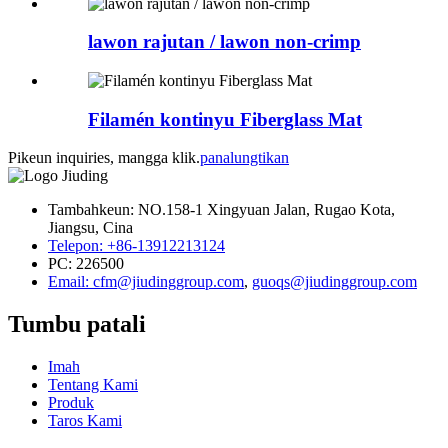
lawon rajutan / lawon non-crimp
Filamén kontinyu Fiberglass Mat
Pikeun inquiries, mangga klik.
panalungtikan
Tambahkeun: NO.158-1 Xingyuan Jalan, Rugao Kota,
Jiangsu, Cina
Telepon: +86-13912213124
PC: 226500
Email: cfm@jiudinggroup.com
,
guoqs@jiudinggroup.com
Tumbu patali
Imah
Tentang Kami
Produk
Taros Kami