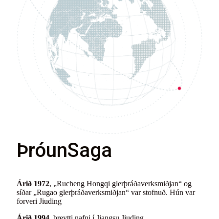
Þróun
Saga
Árið 1972
, „Rucheng Hongqi glerþráðaverksmiðjan“ og
síðar „Rugao glerþráðaverksmiðjan“ var stofnuð. Hún var
forveri Jiuding
Árið 1994
, breytti nafni í Jiangsu Jiuding