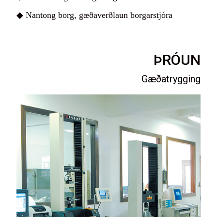
◆ Nantong borg, gæðaverðlaun borgarstjóra
ÞRÓUN
Gæðatrygging