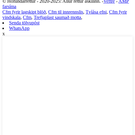
© Höfundarréttur - 2020-2025: Allur réttur áskilinn. -
Veftré
-
AMP
farsíma
Cfm fyrir lagskipt blöð
,
Cfm til innrennslis
,
Tvíása efni
,
Cfm fyrir
vindskala
,
Cfm
,
Trefjaplast saumað motta
,
Senda tölvupóst
WhatsApp
x