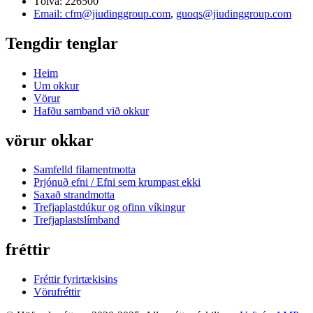
Tölva: 226500
Email: cfm@jiudinggroup.com
,
guoqs@jiudinggroup.com
Tengdir tenglar
Heim
Um okkur
Vörur
Hafðu samband við okkur
vörur okkar
Samfelld filamentmotta
Prjónuð efni / Efni sem krumpast ekki
Saxað strandmotta
Trefjaplastdúkur og ofinn víkingur
Trefjaplastslímband
fréttir
Fréttir fyrirtækisins
Vörufréttir