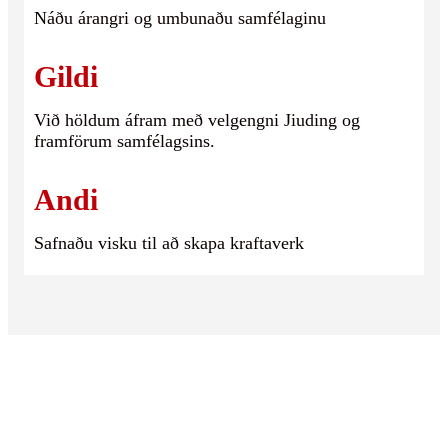
Náðu árangri og umbunaðu samfélaginu
Gildi
Við höldum áfram með velgengni Jiuding og
framförum samfélagsins.
Andi
Safnaðu visku til að skapa kraftaverk