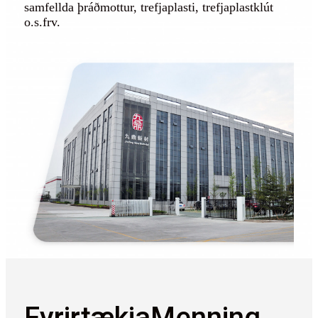
samfellda þráðmottur, trefjaplasti, trefjaplastklút
o.s.frv.
Fyrirtækja
Menning