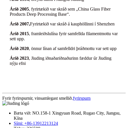
Árið 2005
, fyrirtækið var skráð sem „China Glass Fiber
Products Deep Processing Base“.
Árið 2007,
Fyrirtækið var skráð á kauphöllinni í Shenzhen
Árið 2015
, framleiðslulína fyrir samfellda filamentmottu var
sett upp.
Árið 2020
, önnur línan af samfelldri þráðmottu var sett upp
Árið 2023
, Jiuding iðnaðariðnaðurinn fæddur úr Jiuding
nýju efni
Fyrir fyrirspurnir, vinsamlegast smellið.
fyrirspurn
Bæta við: NO.158-1 Xingyuan Road, Rugao City, Jiangsu,
Kína
Sími: +86-13912213124