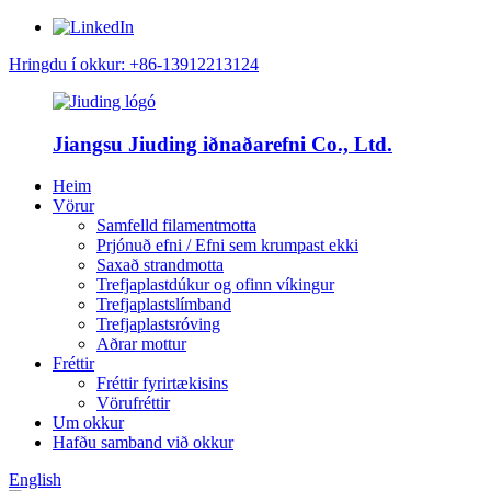
Hringdu í okkur: +86-13912213124
Jiangsu Jiuding iðnaðarefni Co., Ltd.
Heim
Vörur
Samfelld filamentmotta
Prjónuð efni / Efni sem krumpast ekki
Saxað strandmotta
Trefjaplastdúkur og ofinn víkingur
Trefjaplastslímband
Trefjaplastsróving
Aðrar mottur
Fréttir
Fréttir fyrirtækisins
Vörufréttir
Um okkur
Hafðu samband við okkur
English