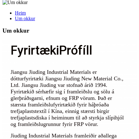
Heim
Um okkur
Um okkur
Fyrirtæki
Prófíll
Jiangsu Jiuding Industrial Materials er
dótturfyrirtæki Jiangsu Jiuding New Material Co.,
Ltd. Jiangsu Jiuding var stofnað árið 1994.
Fyrirtækið sérhæfir sig í framleiðslu og sölu á
glerþráðsgarni, efnum og FRP vörum. Það er
stærsta framleiðslufyrirtækið fyrir háþróaða
trefjaplaststextíl í Kína, einnig stærsti birgir
trefjaplastsdiska í heiminum til að styrkja slípihjól
og framleiðslugrunnur fyrir FRP vörur.
Jiuding Industrial Materials framleiðir aðallega