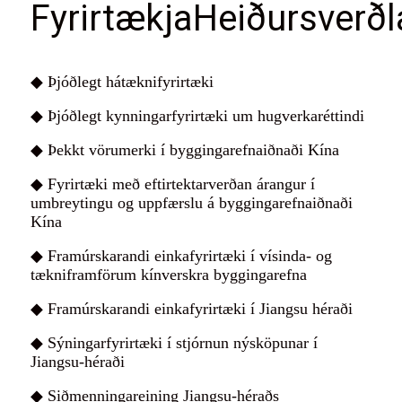
Fyrirtækja
Heiðursverð
◆ Þjóðlegt hátæknifyrirtæki
◆ Þjóðlegt kynningarfyrirtæki um hugverkaréttindi
◆ Þekkt vörumerki í byggingarefnaiðnaði Kína
◆ Fyrirtæki með eftirtektarverðan árangur í
umbreytingu og uppfærslu á byggingarefnaiðnaði
Kína
◆ Framúrskarandi einkafyrirtæki í vísinda- og
tækniframförum kínverskra byggingarefna
◆ Framúrskarandi einkafyrirtæki í Jiangsu héraði
◆ Sýningarfyrirtæki í stjórnun nýsköpunar í
Jiangsu-héraði
◆ Siðmenningareining Jiangsu-héraðs