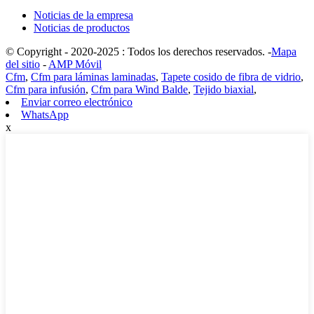
Noticias de la empresa
Noticias de productos
© Copyright - 2020-2025 : Todos los derechos reservados. -
Mapa
del sitio
-
AMP Móvil
Cfm
,
Cfm para láminas laminadas
,
Tapete cosido de fibra de vidrio
,
Cfm para infusión
,
Cfm para Wind Balde
,
Tejido biaxial
,
Enviar correo electrónico
WhatsApp
x