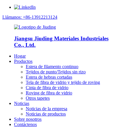
Llámanos: +86-13912213124
Jiangsu Jiuding Materiales Industriales
Co., Ltd.
Hogar
Productos
Estera de filamento continuo
Tejidos de punto/Tejidos sin rizo
Estera de hebras cortadas
Tela de fibra de vidrio y tejido de roving
Cinta de fibra de vidrio
Roving de fibra de vidrio
Otros tapetes
Noticias
Noticias de la empresa
Noticias de productos
Sobre nosotros
Contáctenos