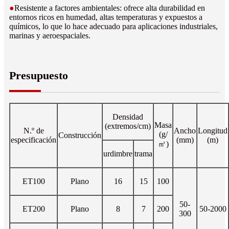
●
Resistente a factores ambientales: ofrece alta durabilidad en
entornos ricos en humedad, altas temperaturas y expuestos a
químicos, lo que lo hace adecuado para aplicaciones industriales,
marinas y aeroespaciales.
Presupuesto
Densidad
Masa
(extremos/cm)
N.º de
Ancho
Longitud
(g/
Construcción
especificación
(mm)
(m)
㎡)
urdimbre
trama
ET100
Plano
16
15
100
50-
ET200
Plano
8
7
200
50-2000
300