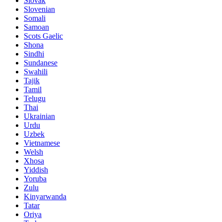
Slovak
Slovenian
Somali
Samoan
Scots Gaelic
Shona
Sindhi
Sundanese
Swahili
Tajik
Tamil
Telugu
Thai
Ukrainian
Urdu
Uzbek
Vietnamese
Welsh
Xhosa
Yiddish
Yoruba
Zulu
Kinyarwanda
Tatar
Oriya