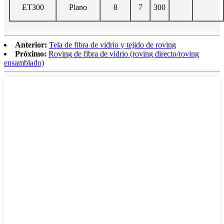
ET300
Plano
8
7
300
Anterior:
Tela de fibra de vidrio y tejido de roving
Próximo:
Roving de fibra de vidrio (roving directo/roving
ensamblado)