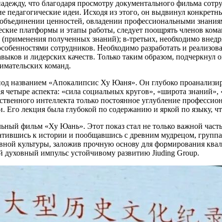
надежду, что благодаря просмотру документального фильма сот
кие педагогические идеи. Исходя из этого, он выдвинул конкрет
а объединении ценностей, овладении профессиональными знания
ческие платформы и этапы работы, следует поощрять членов ком
(применения полученных знаний); в-третьих, необходимо внедр
особенностями сотрудников. Необходимо разработать и реализов
ыков и лидерских качеств. Только таким образом, подчеркнул о
имательских команд.
од названием «Апокалипсис Ху Юаня». Он глубоко проанализир
 четыре аспекта: «сила социальных кругов», «широта знаний», 
усственного интеллекта только постоянное углубление професси
. Его лекция была глубокой по содержанию и яркой по языку, чт
ный фильм «Ху Юань». Этот показ стал не только важной часть
братившись к истории и пообщавшись с древним мудрецом, гру
вной культуры, заложив прочную основу для формирования ква
 духовный импульс устойчивому развитию Jiuding Group.