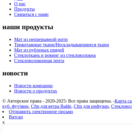
О нас
Продукты
Связаться с нами
наши продукты
Мат из непрерывной нити
Трикотажные ткани/Нескладывающиеся ткани
Мат из рубленых прядей
Стеклоткань и ровинг из стекловолокна
Стекловолоконная лента
новости
Новости компании
Новости о продуктах
© Авторские права - 2020-2025: Все права защищены. -
Карта са
куб. фут/мин
,
Cfm для ветра Balde
,
Cfm для инфузии
,
Стеклово
Отправить электронное письмо
Ватсап
x