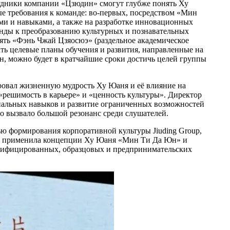
рудники компании «Цзюдин» смогут глубже понять Ху
ные требования к команде: во-первых, посредством «Мин
ми и навыками, а также на разработке инновационных
анды к преобразованию культурных и познавательных
ять «Фэнь Чжай Цзяосюэ» (раздельное академическое
ать целевые планы обучения и развития, направленные на
н, можно будет в кратчайшие сроки достичь целей группы
овал жизненную мудрость Ху Юаня и её влияние на
«решимость в карьере» и «ценность культуры». Директор
ональных навыков и развитие ограниченных возможностей
о вызвало большой резонанс среди слушателей.
ю формирования корпоративной культуры Jiuding Group,
ппа применила концепции Ху Юаня «Мин Ти Да Юн» и
лифицированных, образцовых и предпринимательских