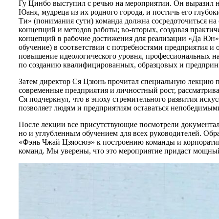
Гу Цинбо выступил с речью на мероприятии. Он выразил 
Юаня, мудреца из их родного города, и постичь его глубо
Ти» (понимания сути) команда должна сосредоточиться н
концепций и методов работы; во-вторых, создавая практи
концепций в рабочие достижения для реализации «Да Юн» 
обучение) в соответствии с потребностями предприятия и 
повышение идеологического уровня, профессиональных нав
по созданию квалифицированных, образцовых и предприн
Затем директор Ся Цзюнь прочитал специальную лекцию п
современные предприятия и личностный рост, рассматривая
Ся подчеркнул, что в эпоху стремительного развития иск
позволяет людям и предприятиям оставаться непобедимыми
После лекции все присутствующие посмотрели документаль
но и углубленным обучением для всех руководителей. О
«Фэнь Чжай Цзяосюэ» к построению команды и корпорати
команд. Мы уверены, что это мероприятие придаст мощный