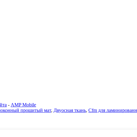
йта
-
AMP Mobile
локонный прошитый мат
,
Двуосная ткань
,
Cfm для ламинированн