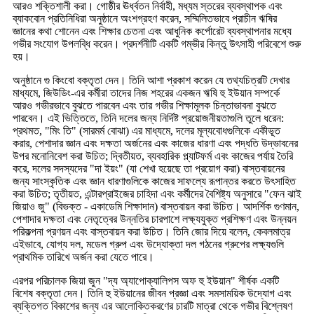
আরও শক্তিশালী করা। গোষ্ঠীর ঊর্ধ্বতন নির্বাহী, মধ্যম স্তরের ব্যবস্থাপক এবং
ব্যাকবোন প্রতিনিধিরা অনুষ্ঠানে অংশগ্রহণ করেন, সম্মিলিতভাবে প্রাচীন ঋষির
জ্ঞানের কথা শোনেন এবং শিক্ষার চেতনা এবং আধুনিক কর্পোরেট ব্যবস্থাপনার মধ্যে
গভীর সংযোগ উপলব্ধি করেন। প্রদর্শনীটি একটি গম্ভীর কিন্তু উৎসাহী পরিবেশে শুরু
হয়।
অনুষ্ঠানে গু কিংবো বক্তৃতা দেন। তিনি আশা প্রকাশ করেন যে তথ্যচিত্রটি দেখার
মাধ্যমে, জিউডিং-এর কর্মীরা তাদের নিজ শহরের একজন ঋষি হু ইউয়ান সম্পর্কে
আরও গভীরভাবে বুঝতে পারবেন এবং তার গভীর শিক্ষামূলক চিন্তাভাবনা বুঝতে
পারবেন। এই ভিত্তিতে, তিনি দলের জন্য নির্দিষ্ট প্রয়োজনীয়তাগুলি তুলে ধরেন:
প্রথমত, "মিং তি" (সারমর্ম বোঝা) এর মাধ্যমে, দলের মূল্যবোধগুলিকে একীভূত
করার, পেশাদার জ্ঞান এবং দক্ষতা অর্জনের এবং কাজের ধারণা এবং পদ্ধতি উদ্ভাবনের
উপর মনোনিবেশ করা উচিত; দ্বিতীয়ত, ব্যবহারিক প্ল্যাটফর্ম এবং কাজের পর্যায় তৈরি
করে, দলের সদস্যদের "দা ইয়ং" (যা শেখা হয়েছে তা প্রয়োগ করা) বাস্তবায়নের
জন্য সাংস্কৃতিক এবং জ্ঞান ধারণাগুলিকে কাজের সাফল্যে রূপান্তর করতে উৎসাহিত
করা উচিত; তৃতীয়ত, এন্টারপ্রাইজের চাহিদা এবং কর্মীদের বৈশিষ্ট্য অনুসারে "ফেন ঝাই
জিয়াও জু" (বিভক্ত - একাডেমি শিক্ষাদান) বাস্তবায়ন করা উচিত। আদর্শিক গুণমান,
পেশাদার দক্ষতা এবং নেতৃত্বের উন্নতির চারপাশে লক্ষ্যযুক্ত প্রশিক্ষণ এবং উন্নয়ন
পরিকল্পনা প্রণয়ন এবং বাস্তবায়ন করা উচিত। তিনি জোর দিয়ে বলেন, কেবলমাত্র
এইভাবে, যোগ্য দল, মডেল গ্রুপ এবং উদ্যোক্তা দল গঠনের গ্রুপের লক্ষ্যগুলি
প্রাথমিক তারিখে অর্জন করা যেতে পারে।
এরপর পরিচালক জিয়া জুন "দ্য অ্যাপোক্যালিপস অফ হু ইউয়ান" শীর্ষক একটি
বিশেষ বক্তৃতা দেন। তিনি হু ইউয়ানের জীবন প্রজ্ঞা এবং সমসাময়িক উদ্যোগ এবং
ব্যক্তিগত বিকাশের জন্য এর আলোকিতকরণের চারটি মাত্রা থেকে গভীর বিশ্লেষণ