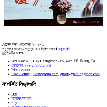
পোস্টের সময়: সেপ্টেম্বর-১৫-২০২৫
অনুসন্ধানের জন্য, অনুগ্রহ করে ক্লিক করুন।
অনুসন্ধান
যোগ করুন: NO.158-1 Xingyuan রোড, রুগাও সিটি, জিয়াংসু, চীন
টেলিফোন: +৮৬-১৩৯১২২১৩১২৪
পিসি: ২২৬৫০০
Email: cfm@jiudinggroup.com
,
guoqs@jiudinggroup.com
সম্পর্কিত লিঙ্কগুলি
হোম
আমাদের সম্পর্কে
পণ্য
আমাদের সাথে যোগাযোগ করুন