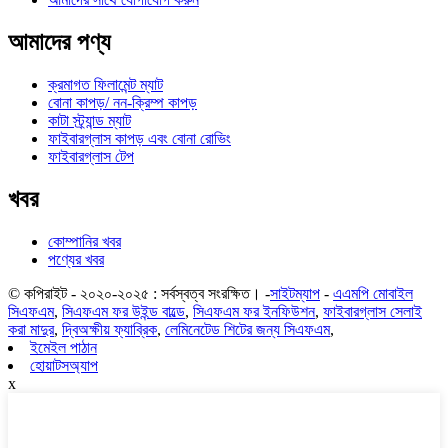
আমাদের পণ্য
ক্রমাগত ফিলামেন্ট ম্যাট
বোনা কাপড়/ নন-ক্রিম্প কাপড়
কাটা স্ট্র্যান্ড ম্যাট
ফাইবারগ্লাস কাপড় এবং বোনা রোভিং
ফাইবারগ্লাস টেপ
খবর
কোম্পানির খবর
পণ্যের খবর
© কপিরাইট - ২০২০-২০২৫ : সর্বস্বত্ব সংরক্ষিত। -
সাইটম্যাপ
-
এএমপি মোবাইল
সিএফএম
,
সিএফএম ফর উইন্ড বাল্ডে
,
সিএফএম ফর ইনফিউশন
,
ফাইবারগ্লাস সেলাই
করা মাদুর
,
দ্বিঅক্ষীয় ফ্যাব্রিক
,
লেমিনেটেড শিটের জন্য সিএফএম
,
ইমেইল পাঠান
হোয়াটসঅ্যাপ
x