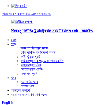
আমাদের কল করুন:+৮৬-১৩৯১২২১৩১২৪
জিয়াংসু জিউডিং ইন্ডাস্ট্রিয়াল ম্যাটেরিয়ালস কোং, লিমিটেড
হোম
পণ্য
ক্রমাগত ফিলামেন্ট ম্যাট
বোনা কাপড়/ নন-ক্রিম্প কাপড়
কাটা স্ট্র্যান্ড ম্যাট
ফাইবারগ্লাস কাপড় এবং বোনা রোভিং
ফাইবারগ্লাস টেপ
ফাইবারগ্লাস রোভিং
অন্যান্য ম্যাট
খবর
কোম্পানির খবর
পণ্যের খবর
আমাদের সম্পর্কে
আমাদের সাথে যোগাযোগ করুন
English