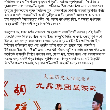
পরিচালনা করেন: "সামাজিক বৃত্তের শক্তি", "জ্ঞানের প্রশস্ততা", "ক্যারিয়ারে
দৃঢ়সংকল্প" এবং "সংস্কৃতির মূল্য"। পরিচালক জিয়া জোর দিয়ে বলেন যে আজকের
কৃত্রিম বুদ্ধিমত্তার দ্রুত বিকাশের যুগে, কেবলমাত্র পেশাদার দক্ষতা ক্রমাগত গভীর
করে এবং দুর্লভ ক্ষমতা তৈরি করেই ব্যক্তি এবং উদ্যোগগুলি অজেয় থাকতে পারে।
তার বক্তৃতাটি বিষয়বস্তুতে গভীর এবং ভাষায় প্রাণবন্ত ছিল, যা সমস্ত দর্শকদের
মধ্যে একটি শক্তিশালী অনুরণন জাগিয়ে তোলে।
বক্তৃতার পর, সকল দর্শক একসাথে "হু ইউয়ান" তথ্যচিত্রটি দেখেন। এই স্ক্রিনিং
ইভেন্টটি কেবল জিউডিং গ্রুপের কর্পোরেট সংস্কৃতি নির্মাণের একটি গুরুত্বপূর্ণ অংশ
ছিল না, বরং সমস্ত ব্যবস্থাপনার মেরুদণ্ডের জন্য একটি গভীর প্রশিক্ষণও ছিল।
ইতিহাস পর্যালোচনা করে এবং প্রাচীন ঋষির সাথে যোগাযোগ করে, গ্রুপটি হু
ইউয়ানের "মিং তি দা ইয়ং" এবং "ফেন ঝাই জিয়াও জু" ধারণাগুলি তার দল গঠন এবং
কর্পোরেট সংস্কৃতি নির্মাণে প্রয়োগ করে, যোগ্য দল, মডেল গ্রুপ এবং উদ্যোক্তা দল
গঠনের জন্য একটি শক্ত ভিত্তি স্থাপন করে। বিশ্বাস করা হয় যে এই ইভেন্টটি
জিউডিং গ্রুপের টেকসই উন্নয়নে শক্তিশালী আধ্যাত্মিক প্রেরণা যোগাবে।